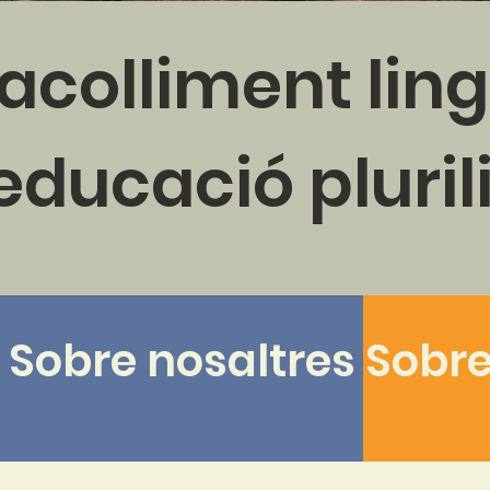
'acolliment ling
'educació pluril
Sobre nosaltres
Sobre