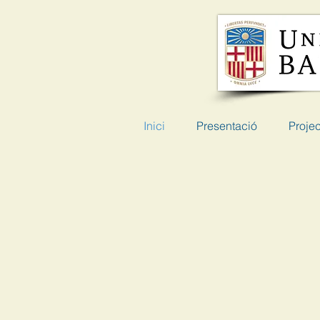
Inici
Presentació
Proje